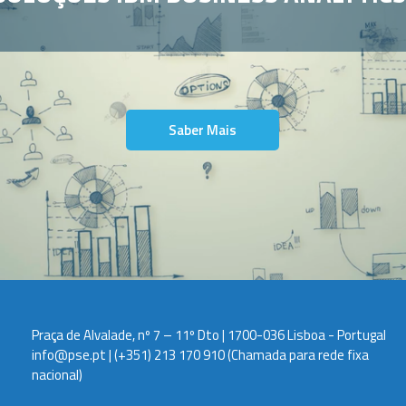
Saber Mais
Praça de Alvalade, nº 7 – 11º Dto | 1700-036 Lisboa - Portugal
info@pse.pt
|
(+351) 213 170 910
(Chamada para rede fixa
nacional)