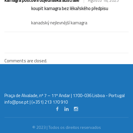
kamagra poštovní objednávka austrálie
Agosto 18, 2025
koupit kamagra bez lékařského předpisu
kanadský nejlevnější kamagra
Comments are closed.
Praça de Alvalade, nº 7 – 11º Andar | 1700-036 Lisboa - Portugal
info@pse.pt
| (+351) 213 170 910
© 2023 | Todos os direitos reservados