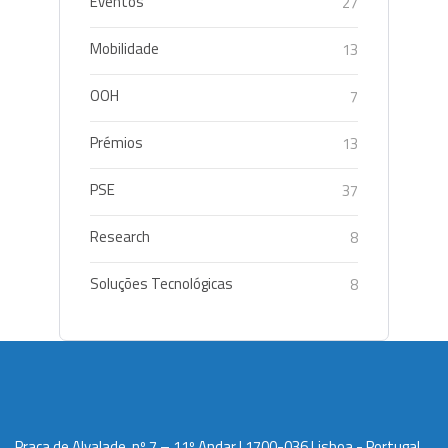
Eventos
27
Mobilidade
13
OOH
7
Prémios
13
PSE
37
Research
8
Soluções Tecnológicas
8
Praça de Alvalade, nº 7 – 11º Andar | 1700-036 Lisboa - Portugal