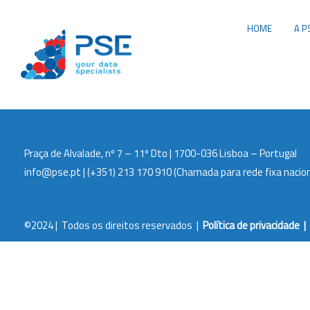
HOME
A P
Praça de Alvalade, nº 7 – 11º Dto | 1700-036 Lisboa – Portugal
info@pse.pt
|
(+351) 213 170 910
(Chamada para rede fixa nacion
©2024 | Todos os direitos reservados |
Política de privacidade
|