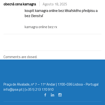
obecná cena kamagra
Agosto 18, 2025
koupit kamagra online bez lékařského předpisu a
bez členství
kamagra online bez rx
Comments are closed.
Praça de Alvalade, nº 7 – 11º Andar | 1700-036 Lisboa - Portugal
info@pse.pt
| (+351) 213 170 910