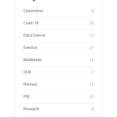
Corporativo
8
Covid-19
20
Data Science
12
Eventos
27
Mobilidade
13
OOH
7
Prémios
13
PSE
37
Research
8